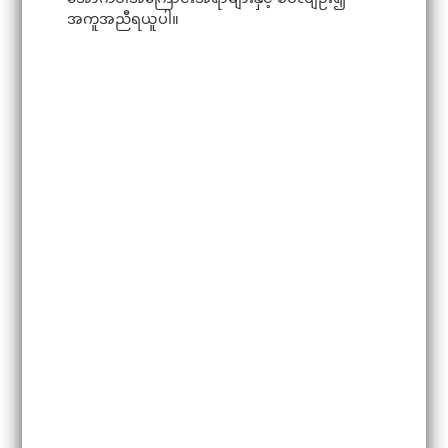
i
အကူအညီရယူပါ။
g
a
t
i
o
n