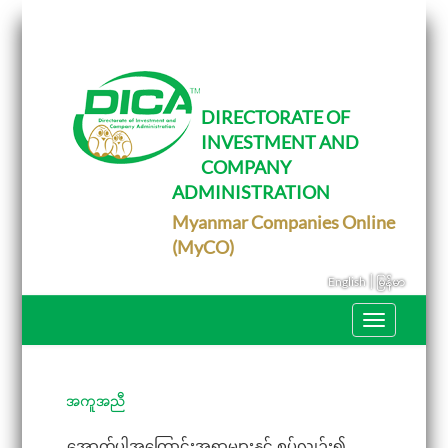
T
o
g
g
l
e
DIRECTORATE OF
n
INVESTMENT AND
a
v
COMPANY
i
g
ADMINISTRATION
a
Myanmar Companies Online
t
i
(MyCO)
o
n
|
English
မြန်မာ
T
o
g
g
l
e
အကူအညီ
n
a
အောက်ပါအကြောင်းအရာများနှင့် စပ်လျဉ်း၍
v